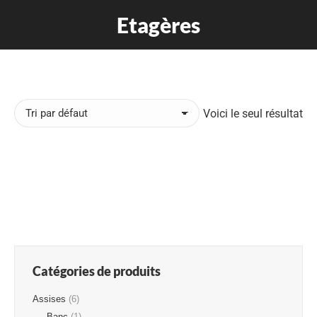
Etagères
Voici le seul résultat
Etagères Zig Zag
250,00
€
TTC
Catégories de produits
Assises
(6)
Banc
(1)