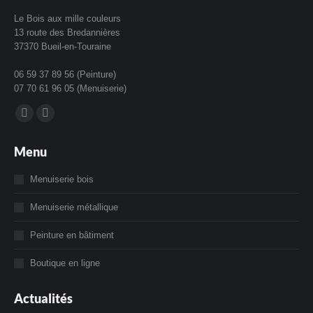
Le Bois aux mille couleurs
13 route des Bredannières
37370 Bueil-en-Touraine
06 59 37 89 56 (Peinture)
07 70 61 96 05 (Menuiserie)
Trouvez nous sur :
La
La
page
page
Menu
Facebook
Instagram
s'ouvre
s'ouvre
Menuiserie bois
dans
dans
Menuiserie métallique
une
une
nouvelle
nouvelle
Peinture en bâtiment
fenêtre
fenêtre
Boutique en ligne
Actualités