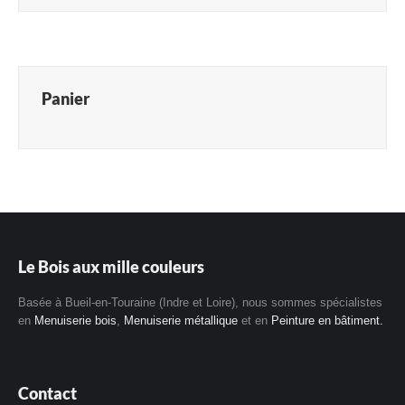
Panier
Le Bois aux mille couleurs
Basée à Bueil-en-Touraine (Indre et Loire), nous sommes spécialistes
en
Menuiserie bois
,
Menuiserie métallique
et en
Peinture en bâtiment.
Contact