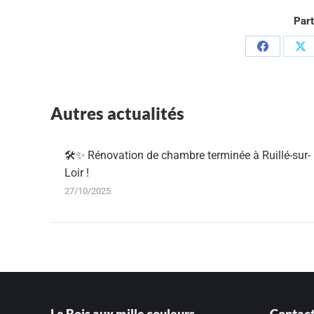
Part
Partager
Pa
sur
su
Facebook
X
Autres actualités
🛠️✨ Rénovation de chambre terminée à Ruillé-sur-
Loir !
27/10/2025