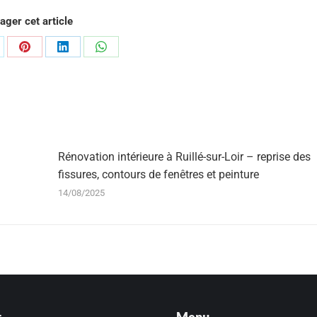
ager cet article
rtager
Partager
Partager
Partager
r
sur
sur
sur
Pinterest
LinkedIn
WhatsApp
Rénovation intérieure à Ruillé-sur-Loir – reprise des
fissures, contours de fenêtres et peinture
14/08/2025