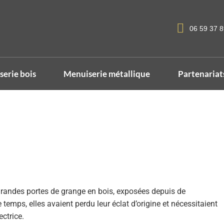
06 59 37 8
erie bois
Menuiserie métallique
Partenariat
grandes portes de grange en bois
, exposées depuis de
mps, elles avaient perdu leur éclat d’origine et nécessitaient
ectrice.