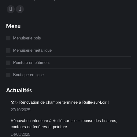
Trouvez nous sur :
La
La
page
page
Menu
Facebook
Instagram
s'ouvre
s'ouvre
Menuiserie bois
dans
dans
Menuiserie métallique
une
une
nouvelle
nouvelle
Peinture en bâtiment
fenêtre
fenêtre
Boutique en ligne
Actualités
🛠️✨ Rénovation de chambre terminée à Ruillé-sur-Loir !
27/10/2025
Rénovation intérieure à Ruillé-sur-Loir – reprise des fissures,
contours de fenêtres et peinture
14/08/2025