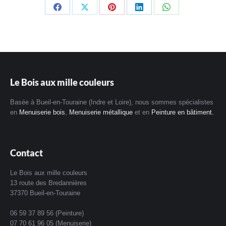
Partager
Partager
Partager
Partager
Partager
sur
sur
sur
sur
sur
Facebook
X
Pinterest
LinkedIn
WhatsApp
Le Bois aux mille couleurs
Basée à Bueil-en-Touraine (Indre et Loire), nous sommes spécialistes
en
Menuiserie bois
,
Menuiserie métallique
et en
Peinture en bâtiment.
Contact
Le Bois aux mille couleurs
13 route des Bredannières
37370 Bueil-en-Touraine
06 59 37 89 56 (Peinture)
07 70 61 96 05 (Menuiserie)