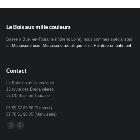
Le Bois aux mille couleurs
Basée à Bueil-en-Touraine (Indre et Loire), nous sommes spécialistes
en
Menuiserie bois
,
Menuiserie métallique
et en
Peinture en bâtiment.
Contact
Le Bois aux mille couleurs
13 route des Bredannières
37370 Bueil-en-Touraine
06 59 37 89 56 (Peinture)
07 70 61 96 05 (Menuiserie)
Trouvez nous sur :
La
La
page
page