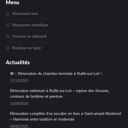
Menu
Facebook
Instagram
s'ouvre
s'ouvre
Menuiserie bois
dans
dans
Menuiserie métallique
une
une
nouvelle
nouvelle
Peinture en bâtiment
fenêtre
fenêtre
Boutique en ligne
Actualités
🛠️✨ Rénovation de chambre terminée à Ruillé-sur-Loir !
27/10/2025
Rénovation intérieure à Ruillé-sur-Loir – reprise des fissures,
contours de fenêtres et peinture
14/08/2025
Rénovation complète d’un escalier en bois à Saint-amant-Montrond
– Harmonie entre tradition et modernité
09/08/2025