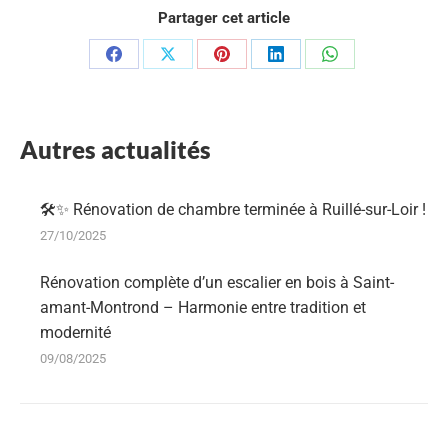
Partager cet article
Partager
Partager
Partager
Partager
Partager
sur
sur
sur
sur
sur
Facebook
X
Pinterest
LinkedIn
WhatsApp
Autres actualités
🛠️✨ Rénovation de chambre terminée à Ruillé-sur-Loir !
27/10/2025
Rénovation complète d’un escalier en bois à Saint-
amant-Montrond – Harmonie entre tradition et
modernité
09/08/2025