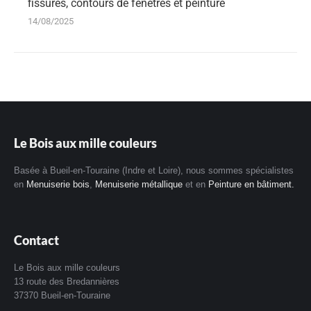
fissures, contours de fenêtres et peinture
14/08/2025
Le Bois aux mille couleurs
Basée à Bueil-en-Touraine (Indre et Loire), nous sommes spécialistes
en
Menuiserie bois
,
Menuiserie métallique
et en
Peinture en bâtiment.
Contact
Le Bois aux mille couleurs
13 route des Bredannières
37370 Bueil-en-Touraine