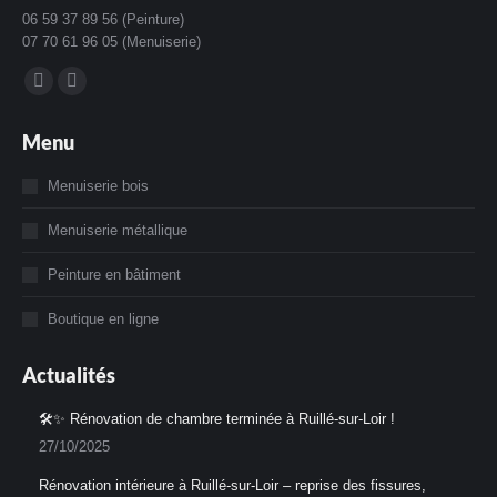
06 59 37 89 56 (Peinture)
07 70 61 96 05 (Menuiserie)
Trouvez nous sur :
La
La
page
page
Menu
Facebook
Instagram
s'ouvre
s'ouvre
Menuiserie bois
dans
dans
Menuiserie métallique
une
une
nouvelle
nouvelle
Peinture en bâtiment
fenêtre
fenêtre
Boutique en ligne
Actualités
🛠️✨ Rénovation de chambre terminée à Ruillé-sur-Loir !
27/10/2025
Rénovation intérieure à Ruillé-sur-Loir – reprise des fissures,