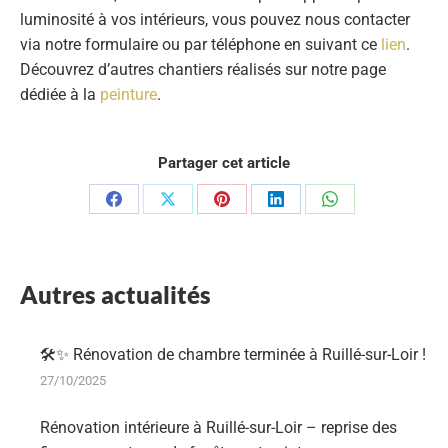
luminosité à vos intérieurs, vous pouvez nous contacter
via notre formulaire ou par téléphone en suivant ce
lien
.
Découvrez d’autres chantiers réalisés sur notre page
dédiée à la
peinture
.
Partager cet article
Partager
Partager
Partager
Partager
Partager
sur
sur
sur
sur
sur
Facebook
X
Pinterest
LinkedIn
WhatsApp
Autres actualités
🛠️✨ Rénovation de chambre terminée à Ruillé-sur-Loir !
27/10/2025
Rénovation intérieure à Ruillé-sur-Loir – reprise des