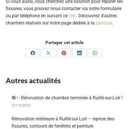
Si vous aussi, vous cherchez une solution pour réparer les
fissures, vous pouvez nous contacter via notre formulaire
ou par téléphone en suivant ce
lien
. Découvrez d’autres
chantiers réalisés sur notre page dédiée à la
peinture
.
Partager cet article
Partager
Partager
Partager
Partager
Partager
sur
sur
sur
sur
sur
Facebook
X
Pinterest
LinkedIn
WhatsApp
Autres actualités
🛠️✨ Rénovation de chambre terminée à Ruillé-sur-Loir !
27/10/2025
Rénovation intérieure à Ruillé-sur-Loir – reprise des
fissures, contours de fenêtres et peinture