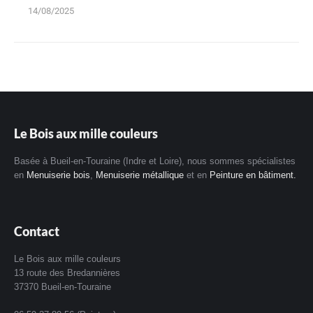
14/08/2025
Le Bois aux mille couleurs
Basée à Bueil-en-Touraine (Indre et Loire), nous sommes spécialistes
en
Menuiserie bois
,
Menuiserie métallique
et en
Peinture en bâtiment.
Contact
Le Bois aux mille couleurs
13 route des Bredannières
37370 Bueil-en-Touraine