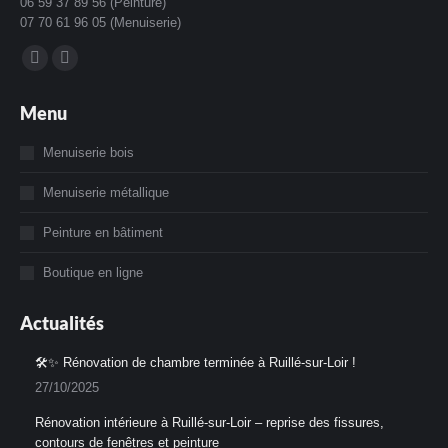
06 59 37 89 56 (Peinture)
07 70 61 96 05 (Menuiserie)
Trouvez nous sur :
La
La
page
page
Menu
Facebook
Instagram
s'ouvre
s'ouvre
Menuiserie bois
dans
dans
Menuiserie métallique
une
une
nouvelle
nouvelle
Peinture en bâtiment
fenêtre
fenêtre
Boutique en ligne
Actualités
🛠️✨ Rénovation de chambre terminée à Ruillé-sur-Loir !
27/10/2025
Rénovation intérieure à Ruillé-sur-Loir – reprise des fissures,
contours de fenêtres et peinture