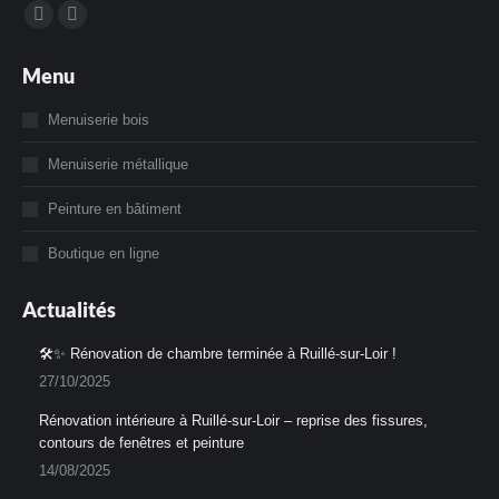
Trouvez nous sur :
La
La
page
page
Menu
Facebook
Instagram
s'ouvre
s'ouvre
Menuiserie bois
dans
dans
Menuiserie métallique
une
une
nouvelle
nouvelle
Peinture en bâtiment
fenêtre
fenêtre
Boutique en ligne
Actualités
🛠️✨ Rénovation de chambre terminée à Ruillé-sur-Loir !
27/10/2025
Rénovation intérieure à Ruillé-sur-Loir – reprise des fissures,
contours de fenêtres et peinture
14/08/2025