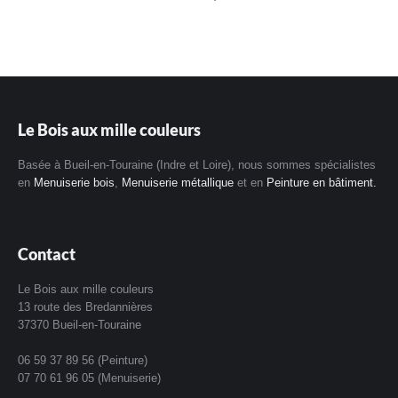
Le Bois aux mille couleurs
Basée à Bueil-en-Touraine (Indre et Loire), nous sommes spécialistes
en
Menuiserie bois
,
Menuiserie métallique
et en
Peinture en bâtiment.
Contact
Le Bois aux mille couleurs
13 route des Bredannières
37370 Bueil-en-Touraine
06 59 37 89 56 (Peinture)
07 70 61 96 05 (Menuiserie)