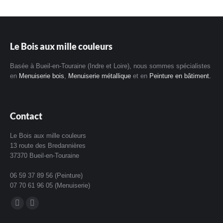
Le Bois aux mille couleurs
Basée à Bueil-en-Touraine (Indre et Loire), nous sommes spécialistes
en
Menuiserie bois
,
Menuiserie métallique
et en
Peinture en bâtiment.
Contact
Le Bois aux mille couleurs
13 route des Bredannières
37370 Bueil-en-Touraine
06 59 37 89 56 (Peinture)
07 70 61 96 05 (Menuiserie)
Trouvez nous sur :
La
La
page
page