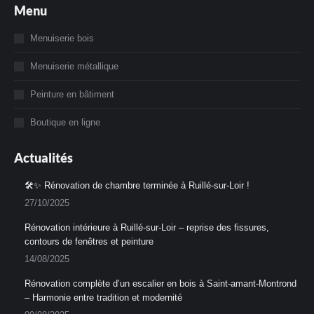
Menu
Facebook
Instagram
s'ouvre
s'ouvre
Menuiserie bois
dans
dans
Menuiserie métallique
une
une
nouvelle
nouvelle
Peinture en bâtiment
fenêtre
fenêtre
Boutique en ligne
Actualités
🛠️✨ Rénovation de chambre terminée à Ruillé-sur-Loir !
27/10/2025
Rénovation intérieure à Ruillé-sur-Loir – reprise des fissures,
contours de fenêtres et peinture
14/08/2025
Rénovation complète d’un escalier en bois à Saint-amant-Montrond
– Harmonie entre tradition et modernité