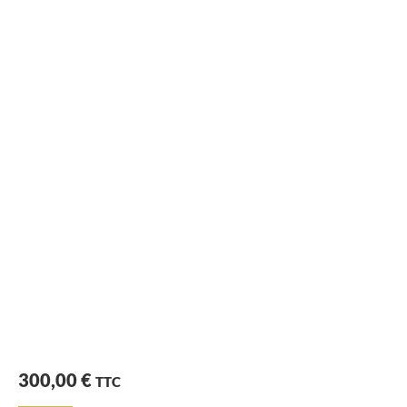
300,00
€
TTC