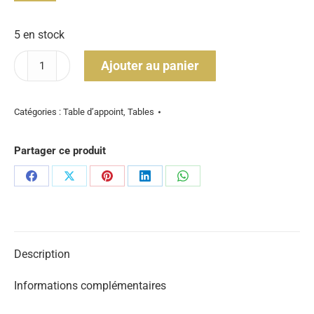
5 en stock
quantité
Ajouter au panier
de
Table
d'appoint
Catégories :
Table d’appoint
,
Tables
machine
à
Partager ce produit
coudre
Haid
Partager
Partager
Partager
Partager
Partager
&
sur
sur
sur
sur
sur
Neu
Facebook
X
Pinterest
LinkedIn
WhatsApp
Description
Informations complémentaires