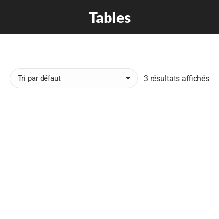
Tables
3 résultats affichés
Mange-debout Linéa
360,00
€
TTC
Table basse modèle « Hexalys »
350,00
€
TTC
Table d’appoint machine à coudre Haid & Neu
300,00
€
TTC