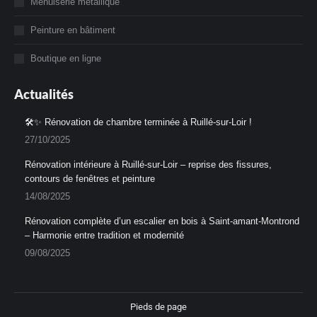
Menuiserie métallique
une
une
nouvelle
nouvelle
Peinture en bâtiment
fenêtre
fenêtre
Boutique en ligne
Actualités
🛠️✨ Rénovation de chambre terminée à Ruillé-sur-Loir !
27/10/2025
Rénovation intérieure à Ruillé-sur-Loir – reprise des fissures,
contours de fenêtres et peinture
14/08/2025
Rénovation complète d’un escalier en bois à Saint-amant-Montrond
– Harmonie entre tradition et modernité
09/08/2025
Pieds de page