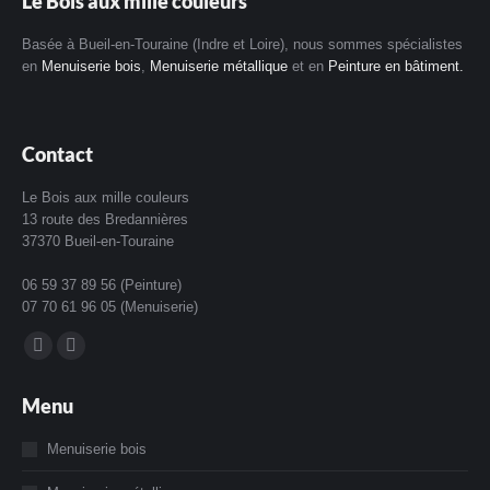
Le Bois aux mille couleurs
Basée à Bueil-en-Touraine (Indre et Loire), nous sommes spécialistes
en
Menuiserie bois
,
Menuiserie métallique
et en
Peinture en bâtiment.
Contact
Le Bois aux mille couleurs
13 route des Bredannières
37370 Bueil-en-Touraine
06 59 37 89 56 (Peinture)
07 70 61 96 05 (Menuiserie)
Trouvez nous sur :
La
La
page
page
Menu
Facebook
Instagram
s'ouvre
s'ouvre
Menuiserie bois
dans
dans